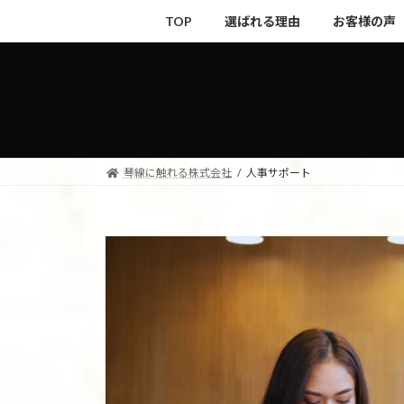
コ
ナ
TOP
選ばれる理由
お客様の声
ン
ビ
テ
ゲ
ン
ー
ツ
シ
へ
ョ
ス
ン
キ
に
琴線に触れる株式会社
人事サポート
ッ
移
プ
動