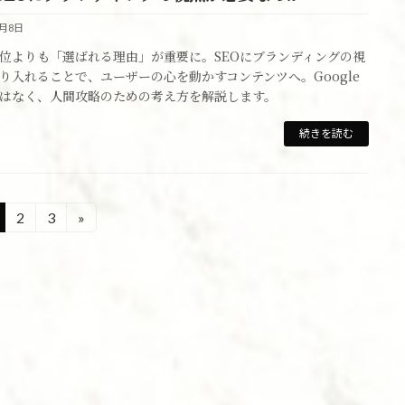
8月8日
位よりも「選ばれる理由」が重要に。SEOにブランディングの視
り入れることで、ユーザーの心を動かすコンテンツへ。Google
はなく、人間攻略のための考え方を解説します。
続きを読む
2
3
»
固
固
定
定
ペ
ペ
ー
ー
ジ
ジ