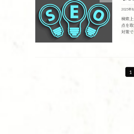
2025年
検索上
点を取
対策で
投
1
固
定
稿
ペ
の
ー
ジ
ペ
ー
ジ