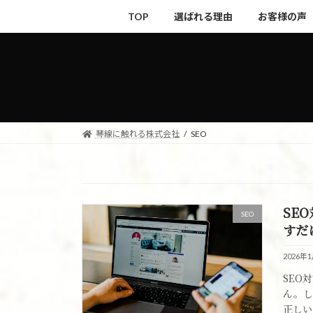
コ
ナ
TOP
選ばれる理由
お客様の声
ン
ビ
テ
ゲ
ン
ー
ツ
シ
へ
ョ
ス
ン
キ
に
琴線に触れる株式会社
SEO
ッ
移
プ
動
SE
SEO
すだ
2026年
SEO
ん。し
正しい