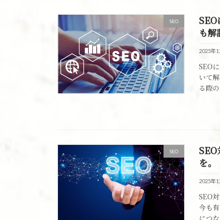
SE
SEO
も解
2025年
SEO
いて解
る際の
SE
SEO
を。
2025年
SEO
今も有
につな